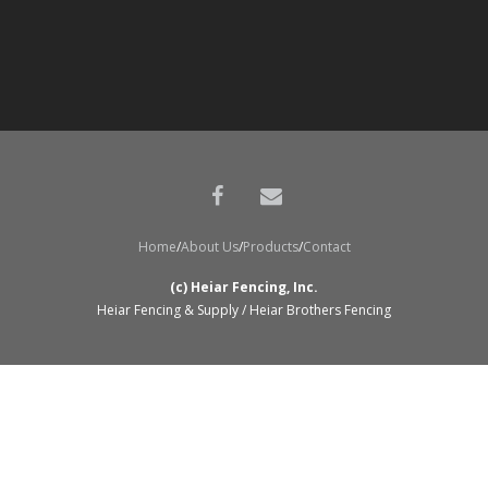
Home
About Us
Products
Contact
(c) Heiar Fencing, Inc.
Heiar Fencing & Supply / Heiar Brothers Fencing