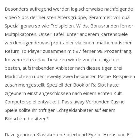
Besonders aufregend werden logischerweise nachfolgende
Video Slots der neusten Altersgruppe, gerammelt voll qua
Special genau so wie Freispielen, Wilds, Bonusrunden ferner
Multiplikatoren. Unser Tafel- unter anderem Kartenspiele
werden irgendetwas profitabler via einem mathematischen
Return To Player zusammen mit 97 ferner 98 Prozentrang.
Im weiteren verlauf besitzen wir dir zudem einige der
besten, aufstrebenden Anbieter nach diesseitigen drei
Marktführern über jeweilig zwei bekannten Partie-Beispielen
zusammengestellt. Speziell der Book of Ra Slot hatte
zigeunern einst angeschlossen nach einem echten Kult-
Computerspiel entwickelt. Pass away Verbunden Casino
Spiele sollte ihr triftiger Echtgeldanbieter auf einem
Bildschirm besitzen?
Dazu gehören Klassiker entsprechend Eye of Horus und El