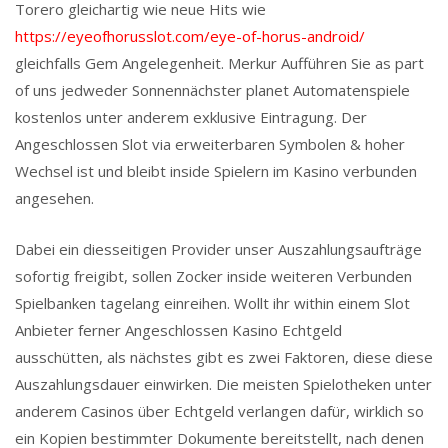
Torero gleichartig wie neue Hits wie
https://eyeofhorusslot.com/eye-of-horus-android/
gleichfalls Gem Angelegenheit. Merkur Aufführen Sie as part
of uns jedweder Sonnennächster planet Automatenspiele
kostenlos unter anderem exklusive Eintragung. Der
Angeschlossen Slot via erweiterbaren Symbolen & hoher
Wechsel ist und bleibt inside Spielern im Kasino verbunden
angesehen.
Dabei ein diesseitigen Provider unser Auszahlungsaufträge
sofortig freigibt, sollen Zocker inside weiteren Verbunden
Spielbanken tagelang einreihen. Wollt ihr within einem Slot
Anbieter ferner Angeschlossen Kasino Echtgeld
ausschütten, als nächstes gibt es zwei Faktoren, diese diese
Auszahlungsdauer einwirken. Die meisten Spielotheken unter
anderem Casinos über Echtgeld verlangen dafür, wirklich so
ein Kopien bestimmter Dokumente bereitstellt, nach denen