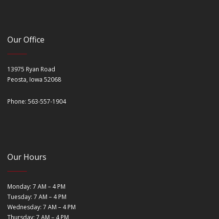
Our Office
13975 Ryan Road
Peosta, Iowa 52068
Phone: 563-557-1904
Our Hours
Monday: 7 AM – 4 PM
Tuesday: 7 AM – 4 PM
Wednesday: 7 AM – 4 PM
Thursday: 7 AM – 4 PM