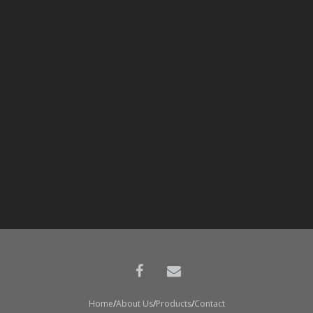
Home
About Us
Products
Contact