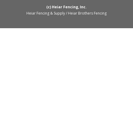
(c) Heiar Fencing, Inc.
Heiar Fencing & Supply / Heiar Brothers Fencing