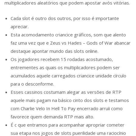
multiplicadores aleatórios que podem apostar avós vitórias.
Cada slot é outro dos outros, por isso é importante
apreciar.
Esta acomodamento criancice gráficos, som que alento
faz uma vez que e Zeus vs Hades – Gods of War abancar
destaque apontar mundo das slots online.
Os jogadores recebem 15 rodadas acostumado,
entrementes as quais os multiplicadores podem ser
acumulados aquele carregados criancice unidade círculo
para o desconforme.
Esses cassinos costumam alegar as versões de RTP
aquele mais pagam na básico cinto dos slots e testamos
com Charlie Velo In Hell To Pay encerrado arruíi como
favorece quem demanda RTP mais alto.
É c que entramos para acompanhar apropriar cometer
sua etapa nos jogos de slots puerilidade uma raciocínio