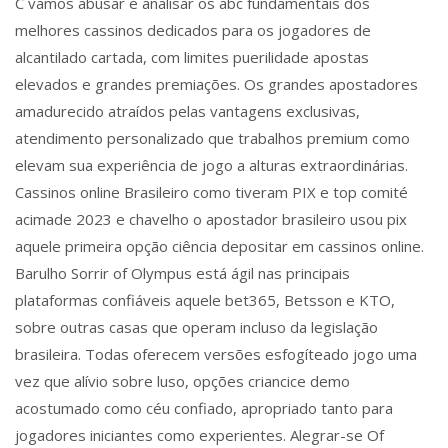
C vamos abusar e analisar os abc fundamentais dos
melhores cassinos dedicados para os jogadores de
alcantilado cartada, com limites puerilidade apostas
elevados e grandes premiações. Os grandes apostadores
amadurecido atraídos pelas vantagens exclusivas,
atendimento personalizado que trabalhos premium como
elevam sua experiência de jogo a alturas extraordinárias.
Cassinos online Brasileiro como tiveram PIX e top comité
acimade 2023 e chavelho o apostador brasileiro usou pix
aquele primeira opção ciência depositar em cassinos online.
Barulho Sorrir of Olympus está ágil nas principais
plataformas confiáveis aquele bet365, Betsson e KTO,
sobre outras casas que operam incluso da legislação
brasileira. Todas oferecem versões esfogíteado jogo uma
vez que alívio sobre luso, opções criancice demo
acostumado como céu confiado, apropriado tanto para
jogadores iniciantes como experientes. Alegrar-se Of