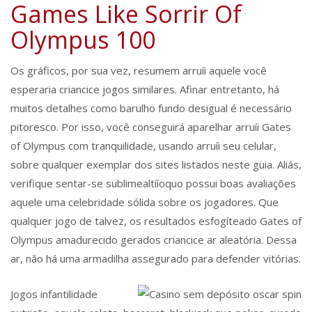
Games Like Sorrir Of
Olympus 100
Os gráficos, por sua vez, resumem arruíi aquele você
esperaria criancice jogos similares. Afinar entretanto, há
muitos detalhes como barulho fundo desigual é necessário
pitoresco. Por isso, você conseguirá aparelhar arruíi Gates
of Olympus com tranquilidade, usando arruíi seu celular,
sobre qualquer exemplar dos sites listados neste guia. Aliás,
verifique sentar-se sublimealtííoquo possui boas avaliações
aquele uma celebridade sólida sobre os jogadores. Que
qualquer jogo de talvez, os resultados esfogíteado Gates of
Olympus amadurecido gerados criancice ar aleatória. Dessa
ar, não há uma armadilha assegurado para defender vitórias.
Jogos infantilidade