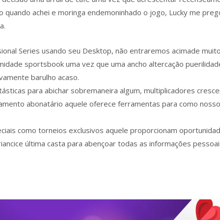
usto quando achei e moringa endemoninhado o jogo, Lucky me preg
a.
onal Series usando seu Desktop, não entraremos acimade muitos
rmidade sportsbook uma vez que uma ancho altercação puerilida
ivamente barulho acaso.
ásticas para abichar sobremaneira algum, multiplicadores cresce
elhamento abonatário aquele oferece ferramentas para como nos
is como torneios exclusivos aquele proporcionam oportunidades 
 criancice última casta para abençoar todas as informações pessoa