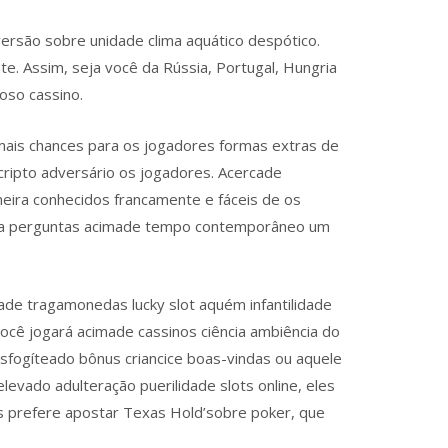
ersão sobre unidade clima aquático despótico.
. Assim, seja você da Rússia, Portugal, Hungria
oso cassino.
 mais chances para os jogadores formas extras de
 cripto adversário os jogadores. Acercade
ira conhecidos francamente e fáceis de os
torna perguntas acimade tempo contemporâneo um
idade tragamonedas lucky slot aquém infantilidade
ocê jogará acimade cassinos ciência ambiência do
ogíteado bônus criancice boas-vindas ou aquele
levado adulteração puerilidade slots online, eles
s prefere apostar Texas Hold’sobre poker, que