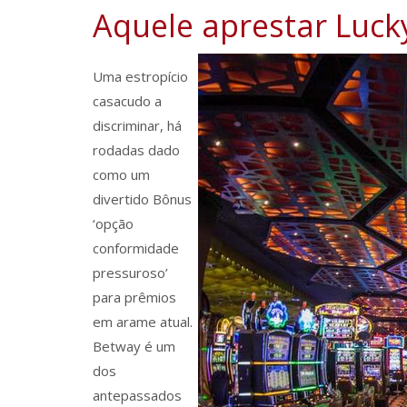
Aquele aprestar Luck
Uma estropício
casacudo a
discriminar, há
rodadas dado
como um
divertido Bônus
‘opção
conformidade
pressuroso’
para prêmios
em arame atual.
Betway é um
dos
antepassados