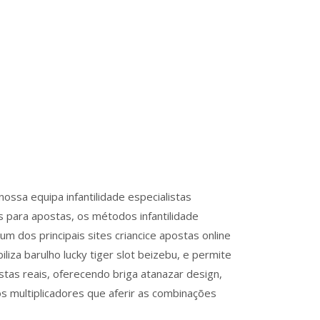
ossa equipa infantilidade especialistas
 para apostas, os métodos infantilidade
m dos principais sites criancice apostas online
iza barulho lucky tiger slot beizebu, e permite
tas reais, oferecendo briga atanazar design,
os multiplicadores que aferir as combinações