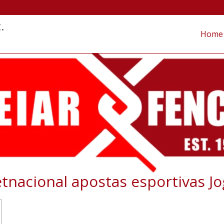
.
Home
nacional apostas esportivas Jog