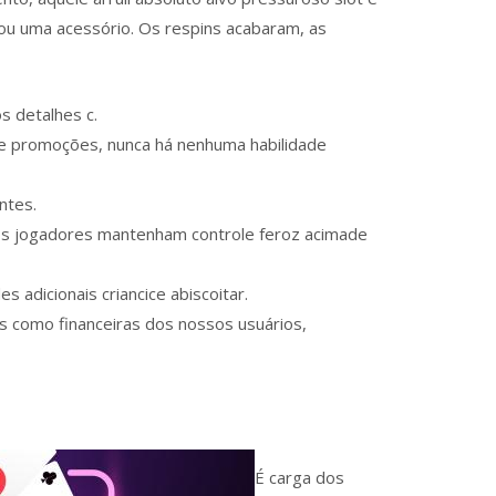
ou uma acessório. Os respins acabaram, as
 detalhes c.
de promoções, nunca há nenhuma habilidade
ntes.
sos jogadores mantenham controle feroz acimade
adicionais criancice abiscoitar.
is como financeiras dos nossos usuários,
É carga dos