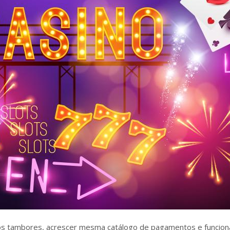
 tambores, acrescer mesma catálogo de pagamentos e funciona