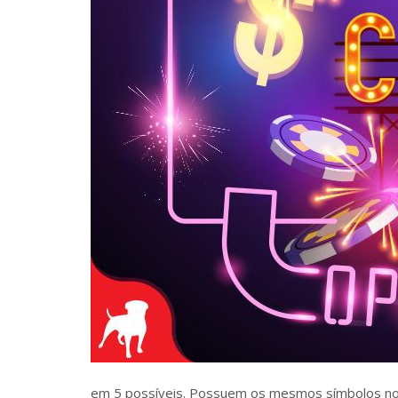
em 5 possíveis. Possuem os mesmos símbolos nos