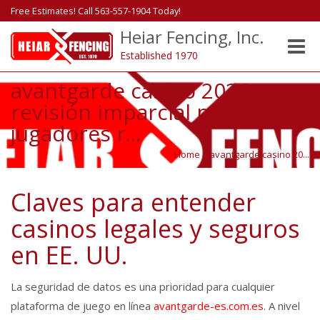
Free Estimates! Call 563-557-1904 Today!
Heiar Fencing, Inc.
Toggle
Established 1970
naviga
avantgarde casino 2026:
revisión imparcial para
jugadores r...
Home
/
avantgarde casino 20...
Claves para entender
casinos legales y seguros
en EE. UU.
La seguridad de datos es una prioridad para cualquier
plataforma de juego en línea
avantgarde-es.com.es
. A nivel