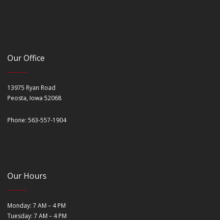
Our Office
13975 Ryan Road
Peosta, Iowa 52068
Phone: 563-557-1904
Our Hours
Monday: 7 AM – 4 PM
Tuesday: 7 AM – 4 PM