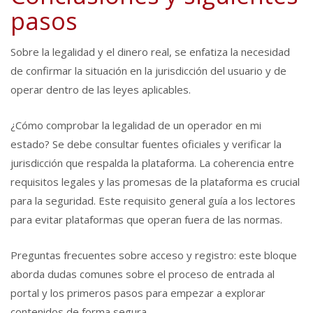
pasos
Sobre la legalidad y el dinero real, se enfatiza la necesidad
de confirmar la situación en la jurisdicción del usuario y de
operar dentro de las leyes aplicables.
¿Cómo comprobar la legalidad de un operador en mi
estado? Se debe consultar fuentes oficiales y verificar la
jurisdicción que respalda la plataforma. La coherencia entre
requisitos legales y las promesas de la plataforma es crucial
para la seguridad. Este requisito general guía a los lectores
para evitar plataformas que operan fuera de las normas.
Preguntas frecuentes sobre acceso y registro: este bloque
aborda dudas comunes sobre el proceso de entrada al
portal y los primeros pasos para empezar a explorar
contenidos de forma segura.