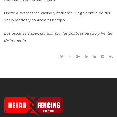
Únete a avantgarde casino y recuerda: juega dentro de tus
posibilidades y controla tu tiempo.
Los usuarios deben cumplir con las políticas de uso y límites
de la cuenta.