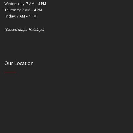
Wednesday: 7 AM – 4 PM
Thursday: 7 AM – 4 PM
Friday: 7 AM – 4 PM
(Closed Major Holidays)
Our Location