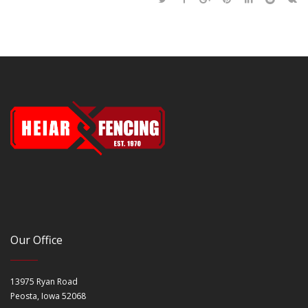
Our Office
13975 Ryan Road
Peosta, Iowa 52068