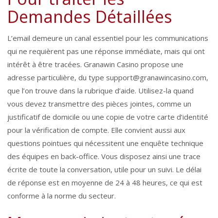
Demandes Détaillées
L’email demeure un canal essentiel pour les communications
qui ne requièrent pas une réponse immédiate, mais qui ont
intérêt à être tracées. Granawin Casino propose une
adresse particulière, du type support@granawincasino.com,
que l’on trouve dans la rubrique d’aide. Utilisez-la quand
vous devez transmettre des pièces jointes, comme un
justificatif de domicile ou une copie de votre carte d’identité
pour la vérification de compte. Elle convient aussi aux
questions pointues qui nécessitent une enquête technique
des équipes en back-office. Vous disposez ainsi une trace
écrite de toute la conversation, utile pour un suivi. Le délai
de réponse est en moyenne de 24 à 48 heures, ce qui est
conforme à la norme du secteur.