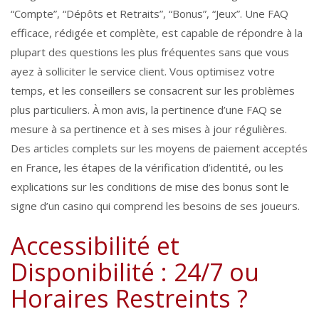
“Compte”, “Dépôts et Retraits”, “Bonus”, “Jeux”. Une FAQ
efficace, rédigée et complète, est capable de répondre à la
plupart des questions les plus fréquentes sans que vous
ayez à solliciter le service client. Vous optimisez votre
temps, et les conseillers se consacrent sur les problèmes
plus particuliers. À mon avis, la pertinence d’une FAQ se
mesure à sa pertinence et à ses mises à jour régulières.
Des articles complets sur les moyens de paiement acceptés
en France, les étapes de la vérification d’identité, ou les
explications sur les conditions de mise des bonus sont le
signe d’un casino qui comprend les besoins de ses joueurs.
Accessibilité et
Disponibilité : 24/7 ou
Horaires Restreints ?