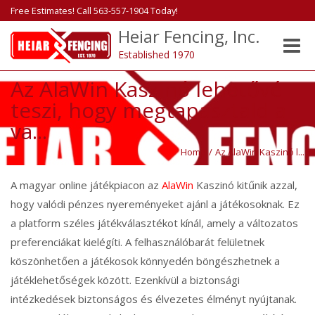
Free Estimates! Call 563-557-1904 Today!
Heiar Fencing, Inc.
Toggle
Established 1970
naviga
Az AlaWin Kaszinó lehetővé
teszi, hogy megtapasztald a
va...
Home
/
Az AlaWin Kaszinó l...
A magyar online játékpiacon az
AlaWin
Kaszinó kitűnik azzal,
hogy valódi pénzes nyereményeket ajánl a játékosoknak. Ez
a platform széles játékválasztékot kínál, amely a változatos
preferenciákat kielégíti. A felhasználóbarát felületnek
köszönhetően a játékosok könnyedén böngészhetnek a
játéklehetőségek között. Ezenkívül a biztonsági
intézkedések biztonságos és élvezetes élményt nyújtanak.