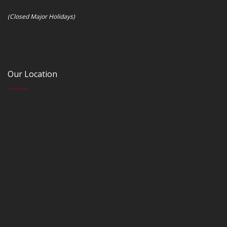
(Closed Major Holidays)
Our Location