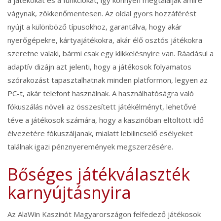
a játékokat és a funkciókat, így könnyen megtalálják amire
vágynak, zökkenőmentesen. Az oldal gyors hozzáférést
nyújt a különböző típusokhoz, garantálva, hogy akár
nyerőgépekre, kártyajátékokra, akár élő osztós játékokra
szeretne valaki, bármi csak egy klikkelésnyire van. Ráadásul a
adaptív dizájn azt jelenti, hogy a játékosok folyamatos
szórakozást tapasztalhatnak minden platformon, legyen az
PC-t, akár telefont használnak. A használhatóságra való
fókuszálás növeli az összesített játékélményt, lehetővé
téve a játékosok számára, hogy a kaszinóban eltöltött idő
élvezetére fókuszáljanak, mialatt lebilincselő esélyeket
találnak igazi pénznyeremények megszerzésére.
Bőséges játékválaszték
karnyújtásnyira
Az AlaWin Kaszinót Magyarországon felfedező játékosok