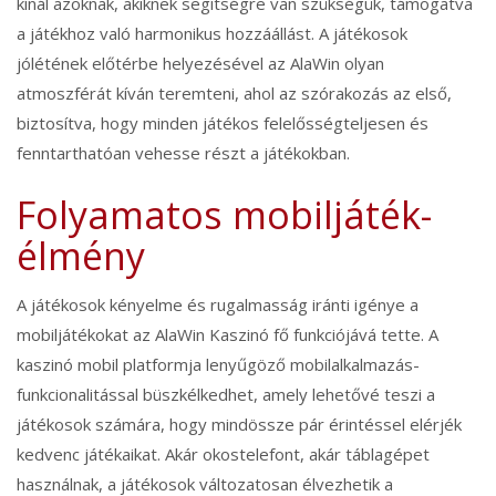
kínál azoknak, akiknek segítségre van szükségük, támogatva
a játékhoz való harmonikus hozzáállást. A játékosok
jólétének előtérbe helyezésével az AlaWin olyan
atmoszférát kíván teremteni, ahol az szórakozás az első,
biztosítva, hogy minden játékos felelősségteljesen és
fenntarthatóan vehesse részt a játékokban.
Folyamatos mobiljáték-
élmény
A játékosok kényelme és rugalmasság iránti igénye a
mobiljátékokat az AlaWin Kaszinó fő funkciójává tette. A
kaszinó mobil platformja lenyűgöző mobilalkalmazás-
funkcionalitással büszkélkedhet, amely lehetővé teszi a
játékosok számára, hogy mindössze pár érintéssel elérjék
kedvenc játékaikat. Akár okostelefont, akár táblagépet
használnak, a játékosok változatosan élvezhetik a