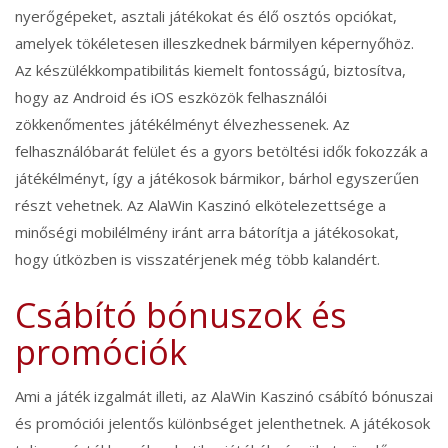
nyerőgépeket, asztali játékokat és élő osztós opciókat,
amelyek tökéletesen illeszkednek bármilyen képernyőhöz.
Az készülékkompatibilitás kiemelt fontosságú, biztosítva,
hogy az Android és iOS eszközök felhasználói
zökkenőmentes játékélményt élvezhessenek. Az
felhasználóbarát felület és a gyors betöltési idők fokozzák a
játékélményt, így a játékosok bármikor, bárhol egyszerűen
részt vehetnek. Az AlaWin Kaszinó elkötelezettsége a
minőségi mobilélmény iránt arra bátorítja a játékosokat,
hogy útközben is visszatérjenek még több kalandért.
Csábító bónuszok és
promóciók
Ami a játék izgalmát illeti, az AlaWin Kaszinó csábító bónuszai
és promóciói jelentős különbséget jelenthetnek. A játékosok