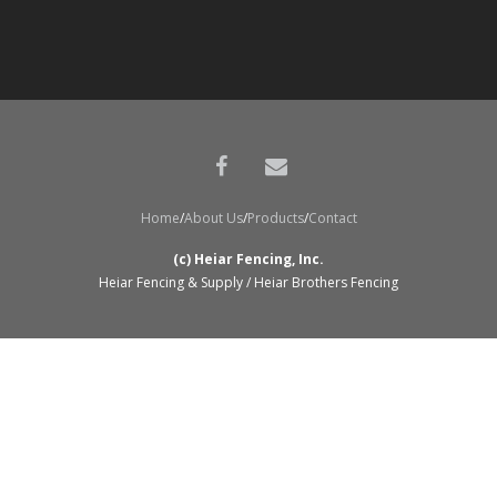
Home
About Us
Products
Contact
(c) Heiar Fencing, Inc.
Heiar Fencing & Supply / Heiar Brothers Fencing