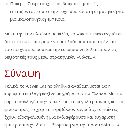
Πόκερ – Συμμετάσχετε σε διάφορες μορφές,
εστιάζοντας τόσο στην τύχη όσο και στη στρατηγική για
μια ικανοποιητική εμπειρία.
Με αυτήν την πλούσια ποικιλία, το Alawin Casino εγγυάται
ότι οι παίκτες μπορούν να απολαύσουν τόσο τη ένταση
του παιχνιδιού όσο και την ευκαιρία να βελτιώσουν τις
δεξιότητές τους μέσω στρατηγικών γνώσεων.
Σύναψη
Τελικά, το Alawin Casino αληθινά αναδεικνύεται ως η
κορυφαία επιλογή καζίνο με χρήματα στην Ελλάδα. Με την
ευρεία συλλογή παιχνιδιών του, τα μεγάλα μπόνους και το
φιλικό προς το χρήστη περιβάλλον εργασίας, οι παίκτες
έχουν εξασφαλισμένη μια ενδιαφέρουσα και ευχάριστη
εμπειρία παιχνιδιού. Η δέσμευση για την προστασία των