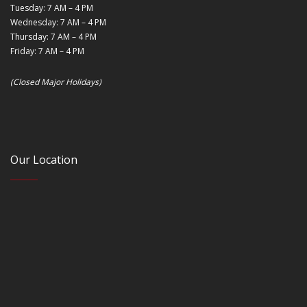
Tuesday: 7 AM – 4 PM
Wednesday: 7 AM – 4 PM
Thursday: 7 AM – 4 PM
Friday: 7 AM – 4 PM
(Closed Major Holidays)
Our Location