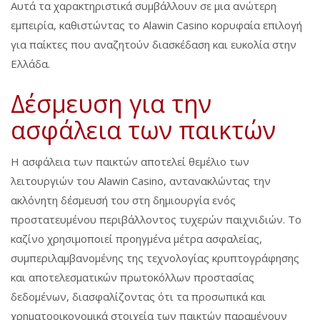
Αυτά τα χαρακτηριστικά συμβάλλουν σε μια ανώτερη
εμπειρία, καθιστώντας το Alawin Casino κορυφαία επιλογή
για παίκτες που αναζητούν διασκέδαση και ευκολία στην
Ελλάδα.
Δέσμευση για την
ασφάλεια των παικτών
Η ασφάλεια των παικτών αποτελεί θεμέλιο των
λειτουργιών του Alawin Casino, αντανακλώντας την
ακλόνητη δέσμευσή του στη δημιουργία ενός
προστατευμένου περιβάλλοντος τυχερών παιχνιδιών. Το
καζίνο χρησιμοποιεί προηγμένα μέτρα ασφαλείας,
συμπεριλαμβανομένης της τεχνολογίας κρυπτογράφησης
και αποτελεσματικών πρωτοκόλλων προστασίας
δεδομένων, διασφαλίζοντας ότι τα προσωπικά και
χρηματοοικονομικά στοιχεία των παικτών παραμένουν