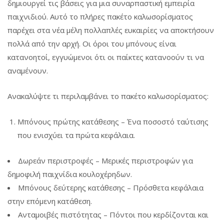
δημιουργεί τις βάσεις για μια συναρπαστική εμπειρία
παιχνιδιού. Αυτό το πλήρες πακέτο καλωσορίσματος
παρέχει στα νέα μέλη πολλαπλές ευκαιρίες να αποκτήσουν
πολλά από την αρχή. Οι όροι του μπόνους είναι
κατανοητοί, εγγυώμενοι ότι οι παίκτες κατανοούν τι να
αναμένουν.
Ανακαλύψτε τι περιλαμβάνει το πακέτο καλωσορίσματος:
Μπόνους πρώτης κατάθεσης – Ένα ποσοστό ταύτισης
που ενισχύει τα πρώτα κεφάλαια.
Δωρεάν περιστροφές – Μερικές περιστροφών για
δημοφιλή παιχνίδια κουλοχέρηδων.
Μπόνους δεύτερης κατάθεσης – Πρόσθετα κεφάλαια
στην επόμενη κατάθεση.
Ανταμοιβές πιστότητας – Πόντοι που κερδίζονται και