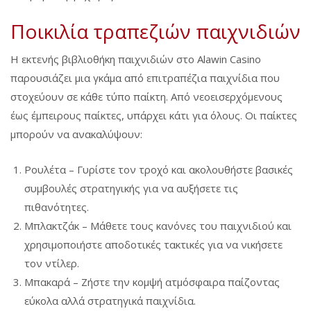
Ποικιλία τραπεζιών παιχνιδιών
Η εκτενής βιβλιοθήκη παιχνιδιών στο Alawin Casino
παρουσιάζει μια γκάμα από επιτραπέζια παιχνίδια που
στοχεύουν σε κάθε τύπο παίκτη. Από νεοεισερχόμενους
έως έμπειρους παίκτες, υπάρχει κάτι για όλους. Οι παίκτες
μπορούν να ανακαλύψουν:
Ρουλέτα – Γυρίστε τον τροχό και ακολουθήστε βασικές
συμβουλές στρατηγικής για να αυξήσετε τις
πιθανότητες.
Μπλακτζάκ – Μάθετε τους κανόνες του παιχνιδιού και
χρησιμοποιήστε αποδοτικές τακτικές για να νικήσετε
τον ντίλερ.
Μπακαρά – Ζήστε την κομψή ατμόσφαιρα παίζοντας
εύκολα αλλά στρατηγικά παιχνίδια.