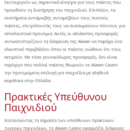
λειτουργούν ως σημαντικά κίνητρα για τους παίκτες που
προωθούν τη διατήρηση του παιχνιδιού. Επιπλέον, τα
συστήματα ανταμοιβής ανταμείβουν τους πιστούς
παίκτες, επιτρέποντάς τους να συσσωρεύουν πόντους για
αποκλειστικά προνόμια. Αυτές οι αδιάκοπες προσφορές
αντικατοπτρίζουν τη δέσμευση της Alawin να παρέχει ένα
ελκυστικό περιβάλλον όπου οι παίκτες νιώθουν ότι τους
εκτιμούν. Με τόσο γενναιόδωρες προσφορές, δεν είναι
περίεργο που πολλοί παίκτες θεωρούν το Alawin Casino
την προτιμώμενη επιλογή για παιχνίδια με αληθινά
κεφάλαια στην Ελλάδα.
Πρακτικές Υπεύθυνου
Παιχνιδιού
Κατανοώντας τη σημασία των υπεύθυνων πρακτικών
τυχερών παιχνιδιών, το Alawin Casino εφαρμόζει διάφορες