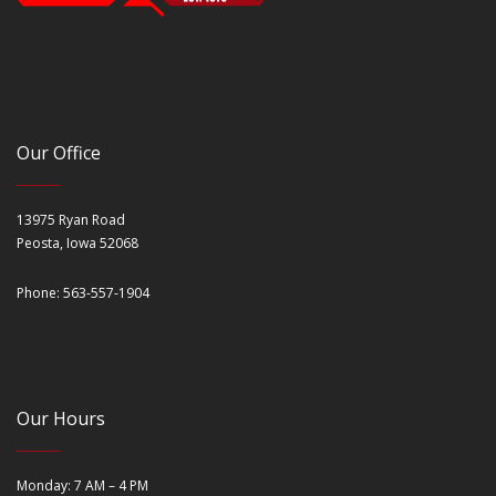
Our Office
13975 Ryan Road
Peosta, Iowa 52068
Phone: 563-557-1904
Our Hours
Monday: 7 AM – 4 PM