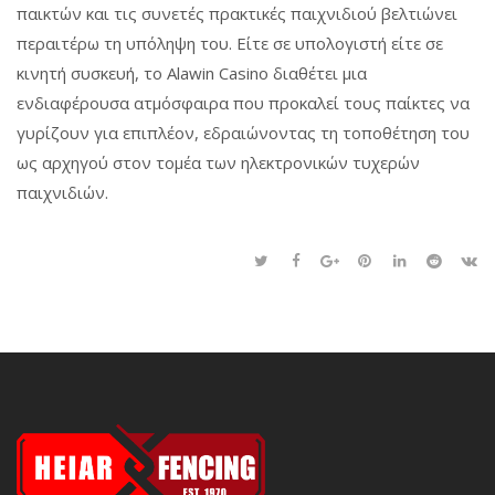
παικτών και τις συνετές πρακτικές παιχνιδιού βελτιώνει
περαιτέρω τη υπόληψη του. Είτε σε υπολογιστή είτε σε
κινητή συσκευή, το Alawin Casino διαθέτει μια
ενδιαφέρουσα ατμόσφαιρα που προκαλεί τους παίκτες να
γυρίζουν για επιπλέον, εδραιώνοντας τη τοποθέτηση του
ως αρχηγού στον τομέα των ηλεκτρονικών τυχερών
παιχνιδιών.