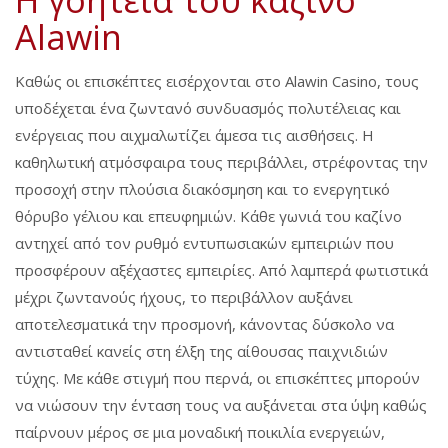
Η γοητεία του καζίνο
Alawin
Καθώς οι επισκέπτες εισέρχονται στο Alawin Casino, τους
υποδέχεται ένα ζωντανό συνδυασμός πολυτέλειας και
ενέργειας που αιχμαλωτίζει άμεσα τις αισθήσεις. Η
καθηλωτική ατμόσφαιρα τους περιβάλλει, στρέφοντας την
προσοχή στην πλούσια διακόσμηση και το ενεργητικό
θόρυβο γέλιου και επευφημιών. Κάθε γωνιά του καζίνο
αντηχεί από τον ρυθμό εντυπωσιακών εμπειριών που
προσφέρουν αξέχαστες εμπειρίες. Από λαμπερά φωτιστικά
μέχρι ζωντανούς ήχους, το περιβάλλον αυξάνει
αποτελεσματικά την προσμονή, κάνοντας δύσκολο να
αντισταθεί κανείς στη έλξη της αίθουσας παιχνιδιών
τύχης. Με κάθε στιγμή που περνά, οι επισκέπτες μπορούν
να νιώσουν την ένταση τους να αυξάνεται στα ύψη καθώς
παίρνουν μέρος σε μια μοναδική ποικιλία ενεργειών,