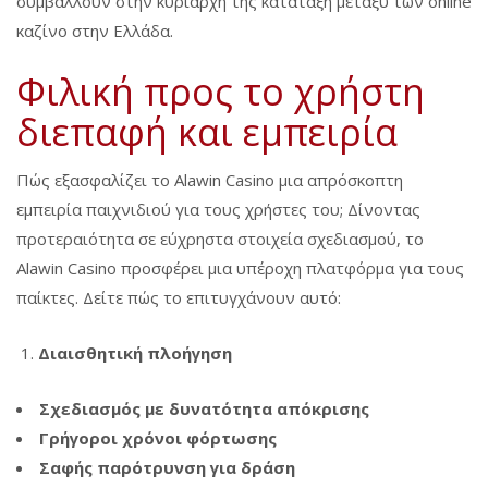
συμβάλλουν στην κυρίαρχη της κατάταξη μεταξύ των online
καζίνο στην Ελλάδα.
Φιλική προς το χρήστη
διεπαφή και εμπειρία
Πώς εξασφαλίζει το Alawin Casino μια απρόσκοπτη
εμπειρία παιχνιδιού για τους χρήστες του; Δίνοντας
προτεραιότητα σε εύχρηστα στοιχεία σχεδιασμού, το
Alawin Casino προσφέρει μια υπέροχη πλατφόρμα για τους
παίκτες. Δείτε πώς το επιτυγχάνουν αυτό:
Διαισθητική πλοήγηση
Σχεδιασμός με δυνατότητα απόκρισης
Γρήγοροι χρόνοι φόρτωσης
Σαφής παρότρυνση για δράση