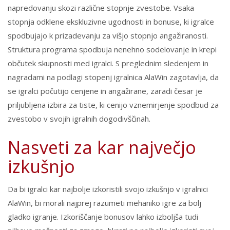
napredovanju skozi različne stopnje zvestobe. Vsaka
stopnja odklene ekskluzivne ugodnosti in bonuse, ki igralce
spodbujajo k prizadevanju za višjo stopnjo angažiranosti.
Struktura programa spodbuja nenehno sodelovanje in krepi
občutek skupnosti med igralci. S preglednim sledenjem in
nagradami na podlagi stopenj igralnica AlaWin zagotavlja, da
se igralci počutijo cenjene in angažirane, zaradi česar je
priljubljena izbira za tiste, ki cenijo vznemirjenje spodbud za
zvestobo v svojih igralnih dogodivščinah.
Nasveti za kar največjo
izkušnjo
Da bi igralci kar najbolje izkoristili svojo izkušnjo v igralnici
AlaWin, bi morali najprej razumeti mehaniko igre za bolj
gladko igranje. Izkoriščanje bonusov lahko izboljša tudi