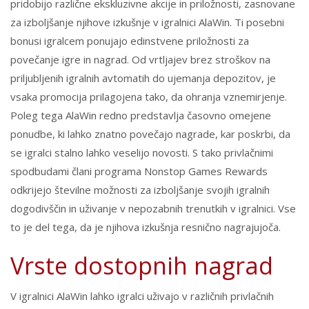
pridobijo različne ekskluzivne akcije in priložnosti, zasnovane
za izboljšanje njihove izkušnje v igralnici AlaWin. Ti posebni
bonusi igralcem ponujajo edinstvene priložnosti za
povečanje igre in nagrad. Od vrtljajev brez stroškov na
priljubljenih igralnih avtomatih do ujemanja depozitov, je
vsaka promocija prilagojena tako, da ohranja vznemirjenje.
Poleg tega AlaWin redno predstavlja časovno omejene
ponudbe, ki lahko znatno povečajo nagrade, kar poskrbi, da
se igralci stalno lahko veselijo novosti. S tako privlačnimi
spodbudami člani programa Nonstop Games Rewards
odkrijejo številne možnosti za izboljšanje svojih igralnih
dogodivščin in uživanje v nepozabnih trenutkih v igralnici. Vse
to je del tega, da je njihova izkušnja resnično nagrajujoča.
Vrste dostopnih nagrad
V igralnici AlaWin lahko igralci uživajo v različnih privlačnih