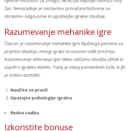
njihove možnosti za zmago, hkrati pa najbolje izkoristi svoj
čas. Nenazadnje je nastavitev proračuna bistvena za
ohranitev odgovorne in ugodnejše igralne izkušnje.
Razumevanje mehanike igre
Čeprav je razumevanje mehanike igre ključnega pomena za
prijetno izkušnjo, mnogi igralci ta osnovni vidik prezrejo.
Razumevanje delovanja iger lahko občutno izboljša užitek in
uspeh v igralnici AlaWin. Tukaj je nekaj pomembnih točk, ki jih
je treba razmisliti:
Naučite se pravil
Opazujte psihologijo igralca
Redna vadba
Izkoristite bonuse