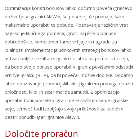
Optimizacija koristi bonusov lahko občutno poveča igralčevo
doživetje v igralnici AlaWin, še posebej, če poznajo, kako
maksimalno uporabiti te pobude. Poznavanje različnih vrst
nagrad je ključnega pomena; igralci naj iščejo bonuse
dobrodošlice, komplementarne vrtljaje in nagrade za
lojalnost. Implementacija učinkovitih strategij bonusov lahko
ustvari boljše rezultate. Igralci se lahko na primer izberejo,
da bodo svoje bonuse uporabili v igrah z povišanimi odstotki
vrnitve igralcu (RTP), da bi povečali možne dobitke. Dodatno
lahko opazovanje promocijskih akcij igralcem pomaga opaziti
priložnosti, ki bi jih sicer morda zamudili. Z optimizacijo
uporabe bonusov lahko igralci ne le razširijo svoje igralske
seje, temveč tudi izboljšajo svoje priložnosti za uspeh v
pestri ponudbi iger igralnice AlaWin.
Določite proračun