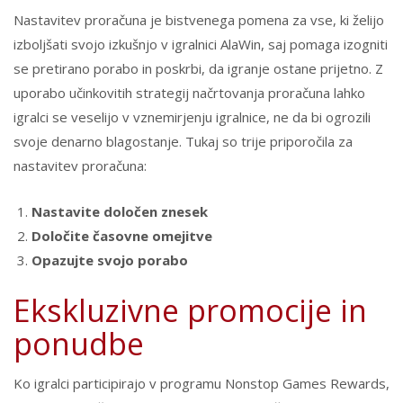
Nastavitev proračuna je bistvenega pomena za vse, ki želijo
izboljšati svojo izkušnjo v igralnici AlaWin, saj pomaga izogniti
se pretirano porabo in poskrbi, da igranje ostane prijetno. Z
uporabo učinkovitih strategij načrtovanja proračuna lahko
igralci se veselijo v vznemirjenju igralnice, ne da bi ogrozili
svoje denarno blagostanje. Tukaj so trije priporočila za
nastavitev proračuna:
Nastavite določen znesek
Določite časovne omejitve
Opazujte svojo porabo
Ekskluzivne promocije in
ponudbe
Ko igralci participirajo v programu Nonstop Games Rewards,