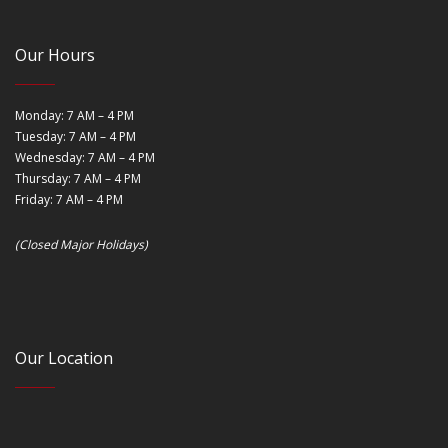
Our Hours
Monday: 7 AM – 4 PM
Tuesday: 7 AM – 4 PM
Wednesday: 7 AM – 4 PM
Thursday: 7 AM – 4 PM
Friday: 7 AM – 4 PM
(Closed Major Holidays)
Our Location