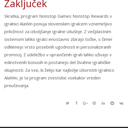
Zaključek
Skratka, program Nonstop Games Nonstop Rewards v
igralnici AlaWin ponuja slovenskim igralcem vznemirljivo
priložnost za izboljšanje igralne izkušnje. Z večplastnim
sistemom lahko igralci enostavno zbirajo točke, s čimer
odklenejo vrsto posebnih ugodnosti in personaliziranih
promocij. Z udeležbo v upravičenih igrah lahko uživajo v
edinstvenih bonusih in postanejo del živahne igralniške
skupnosti. Za vse, ki želijo kar najbolje izkoristiti igralnico
AlaWin, je ta program zvestobe vsekakor vreden
preučevanja.