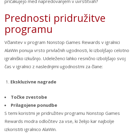
pričakujejo med napredovanjem v uvrstitvah?
Prednosti pridružitve
programu
Včlanitev v program Nonstop Games Rewards v igralnici
AlaWin ponuja vrsto privlačnih ugodnosti, ki izboljšajo celotno
igralniško izkušnjo. Udeleženci lahko resnično izboljšajo svoj
čas v igralnici z naslednjimi ugodnostmi za člane:
Ekskluzivne nagrade
Točke zvestobe
Prilagojene ponudbe
S temi koristmi je pridružitev programu Nonstop Games
Rewards modra odločitev za vse, ki želijo kar najbolje
izkoristiti igralnico AlaWin.