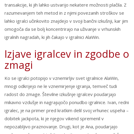
transakcije, ki jih lahko ustvarijo nekatere možnosti plačila. Z
razumevanjem teh metod in z njimi povezanih stroškov se
lahko igralci učinkovito znajdejo v svoji bančni izkušnji, kar jim
omogoča da se bolj koncentrirajo na uživanje v vrhunskih
igralnih nagradah, ki jih čakajo v igralnici AlaWin.
Izjave igralcev in zgodbe o
zmagi
Ko se igralci potopijo v vznemirljiv svet igralnice AlaWin,
mnogi odkrijejo ne le vznemirjenje igranja, temveč tudi
radost do zmage. Številne izkušnje igralcev poudarjajo
mikavno vzdušje in nagrajujočo ponudbo igralnice. Ivan, redni
igralec, je na primer pred kratkim delil svoj vrhunec uspeha –
dobitek jackpota, ki je njegov vikend spremenil v
nepozabljivo praznovanje. Drugi, kot je Ana, poudarjajo