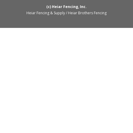
(c) Heiar Fencing, Inc.
Heiar Fencing & Supply / Heiar Brothers Fencing