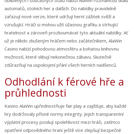
oblíbených i současných titulů nabízí AlaWin rozmanitou škálu
automatů, stolních her a dalších. Do nabídky pravidelně
zařazují nové verze, které udržují herní zážitek svěží a
vzrušující. Hráči si mohou užít úžasnou grafiku a strhující
hratelnost a zároveň prozkoumávat tyto aktuální nabídky. Ať
už je někdo zkušeným hráčem nebo začátečníkem, AlaWin
Casino nabízí pohodovou atmosféru a bohatou knihovnu
možností, které slibují nekonečnou zábavu. Skutečně
zdůrazňují na uspokojení přání všech herních nadšenců.
Odhodlání k férové hře a
průhlednosti
Kasino AlaWin upřednostňuje fair play a zajišťuje, aby každé
hry dodržovaly přísné normy integrity. Jejich transparentní
výplatní procesy posilují spolehlivost mezi hráči, zatímco
opatření odpovědného hraní ještě více zlepšují bezpečné