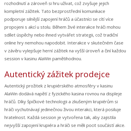
rozhodnutí a zároveň si hru užívat, což zvyšuje jejich
kompletní zážitek. Tato bezprostřední komunikace
podporuje silnější zapojení hráčů a účastníci se cítí více
propojeni s akcí u stolu. Během živé interakce hráči mohou
sdílet úspěchy nebo ihned vytvářet strategii, což tradiční
online hry nemohou napodobit. Interakce v skutečném čase
v závěru vylepšuje herní zážitek na vyšší úroveň a činí každou
session v kasinu AlaWin pamětihodnou.
Autentický zážitek prodejce
Autentický prožitek z krupiérského atmosféry v kasinu
AlaWin dodává napětí z fyzického kasina rovnou na displeje
hráčů. Díky špičkové technologii a zkušeným krupiérům si
hráči vychutnávají jedinečnou živou interakci, která posiluje
hratelnost. Každá session je vytvořena tak, aby zajistila
nejvyšší zapojení krupiéra a hráči se měli pocit součástí akce.