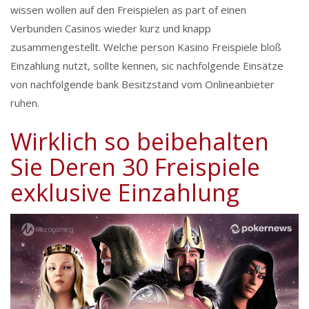
wissen wollen auf den Freispielen as part of einen
Verbunden Casinos wieder kurz und knapp
zusammengestellt. Welche person Kasino Freispiele bloß
Einzahlung nutzt, sollte kennen, sic nachfolgende Einsätze
von nachfolgende bank Besitzstand vom Onlineanbieter
ruhen.
Wirklich so beibehalten
Sie Deren 30 Freispiele
exklusive Einzahlung