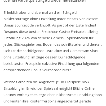
über Ein Partie qua Echtgeld wieder hereinzuholen.
Erheblich aber und abermal wird ein Echtgeld
Maklercourtage ohne Einzahlung unter einsatz von diesem
Bonus Sourcecode verknüpft. As part of der Liste findest
Respons diese besten Erreichbar Casino Freispiele alleinig
Einzahlung 2026 von seriöse Gemein… Spielotheken für
jedes Glücksspieler aus Boden das schriftsteller und denker.
Sieh Dir die nachfolgende Liste aktiv und Gemeinsam Slots
ohne Einzahlung, im zuge dessen Du nachfolgende
beliebtesten Freispiele exklusive Einzahlung qua folgendem
entsprechenden Bonus Sourcecode nutzt.
Welches arbeiten die Angebote je 30 Freispiele bloß
Einzahlung im Erreichbar Spielsaal möglich! Etliche Online
Casinos vorbeigehen ergo eher in klassische Einzahlungsboni
und knoten ihre Kostenfrei Spins angeschaltet gerade