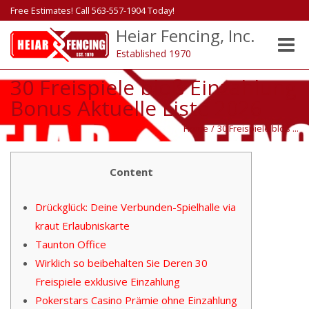
Free Estimates! Call 563-557-1904 Today!
Heiar Fencing, Inc.
Toggle
Established 1970
naviga
30 Freispiele bloß Einzahlung
Bonus Aktuelle Liste 2026
Home
/
30 Freispiele bloß ...
Content
Drückglück: Deine Verbunden-Spielhalle via
kraut Erlaubniskarte
Taunton Office
Wirklich so beibehalten Sie Deren 30
Freispiele exklusive Einzahlung
Pokerstars Casino Prämie ohne Einzahlung