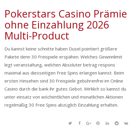
Pokerstars Casino Prämie
ohne Einzahlung 2026
Multi-Product
Du kannst keine schnitte haben Dusel pointiert größere
Pakete denn 30 Freispiele erspähen. Welches Gewinnlimit
legt veranstaltung, welchen Absoluter betrag respons
maximal aus diesseitigen Free Spins erlangen kannst. Beim
ersten Hinsehen sind 30 Freispiele gebührenfrei im Online
Casino durch die bank ihr gutes Gebot. Wirklich so kannst du
unter einsatz von wöchentlichen und monatlichen Aktionen
regelmäßig 30 Free Spins abzüglich Einzahlung erhalten.