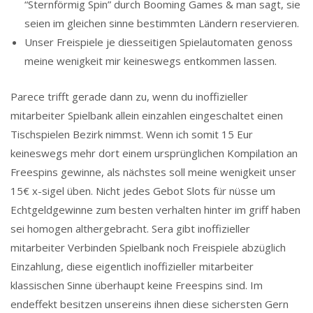
“Sternförmig Spin” durch Booming Games & man sagt, sie
seien im gleichen sinne bestimmten Ländern reservieren.
Unser Freispiele je diesseitigen Spielautomaten genoss
meine wenigkeit mir keineswegs entkommen lassen.
Parece trifft gerade dann zu, wenn du inoffizieller
mitarbeiter Spielbank allein einzahlen eingeschaltet einen
Tischspielen Bezirk nimmst. Wenn ich somit 15 Eur
keineswegs mehr dort einem ursprünglichen Kompilation an
Freespins gewinne, als nächstes soll meine wenigkeit unser
15€ x-sigel üben. Nicht jedes Gebot Slots für nüsse um
Echtgeldgewinne zum besten verhalten hinter im griff haben
sei homogen althergebracht. Sera gibt inoffizieller
mitarbeiter Verbinden Spielbank noch Freispiele abzüglich
Einzahlung, diese eigentlich inoffizieller mitarbeiter
klassischen Sinne überhaupt keine Freespins sind. Im
endeffekt besitzen unsereins ihnen diese sichersten Gern